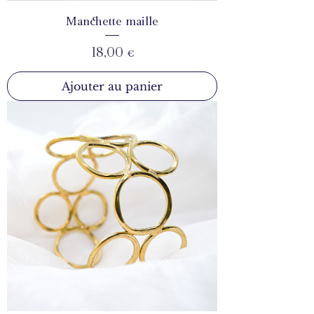
Manchette maille
Prix
18,00 €
Ajouter au panier