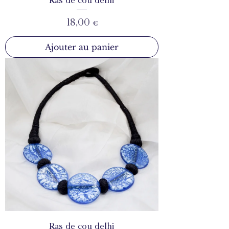
Ras de cou delhi
Prix
18,00 €
Ajouter au panier
Ras de cou delhi