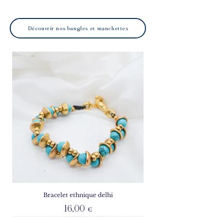
Découvrir nos bangles et manchettes
Bracelet ethnique delhi
Prix
16,00 €