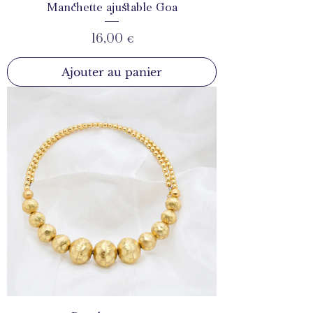
Manchette ajustable Goa
Prix
16,00 €
Ajouter au panier