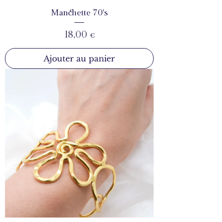
Manchette 70's
Prix
18,00 €
Ajouter au panier