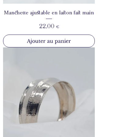
Manchette ajustable en laiton fait main
Prix
22,00 €
Ajouter au panier