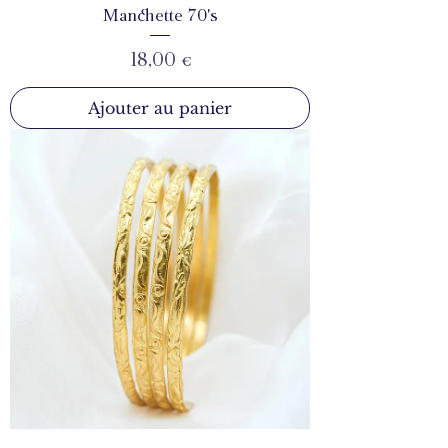
Manchette 70's
Prix
18,00 €
Ajouter au panier