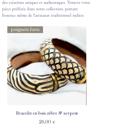
des créations uniques et authentiques. Trouvez votre
pièce préférée dans notre collection, portant
l'essence même de l'artisanat traditionnel indien.
poignets forts
Bracelet en bois zèbre & serpent
Prix
26,00 €