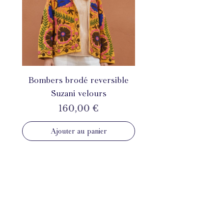
Bombers brodé reversible
Suzani velours
Prix
160,00 €
Ajouter au panier
INSTAGRAM
@mahila_france