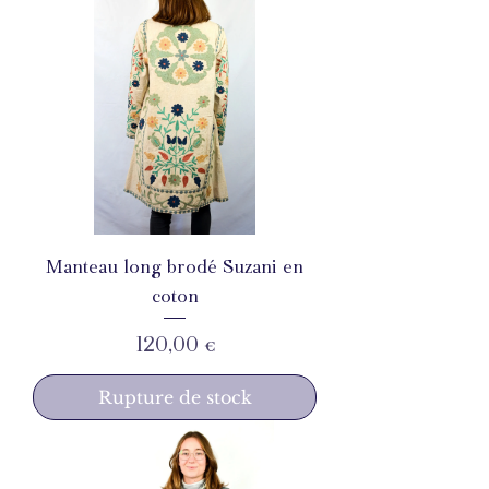
Manteau long brodé Suzani en
coton
Prix
120,00 €
Rupture de stock