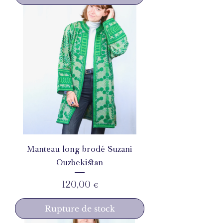
Manteau long brodé Suzani
Ouzbekistan
Prix
120,00 €
Rupture de stock