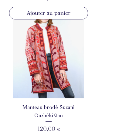
Ajouter au panier
Manteau brodé Suzani
Ouzbékistan
Prix
120,00 €