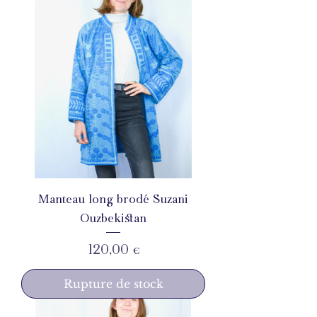
Manteau long brodé Suzani
Ouzbekistan
Prix
120,00 €
Rupture de stock