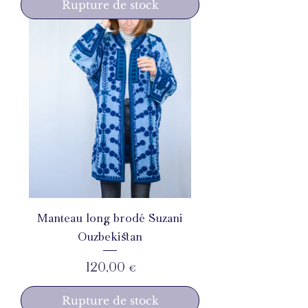
Rupture de stock
Manteau long brodé Suzani
Ouzbekistan
Prix
120,00 €
Rupture de stock