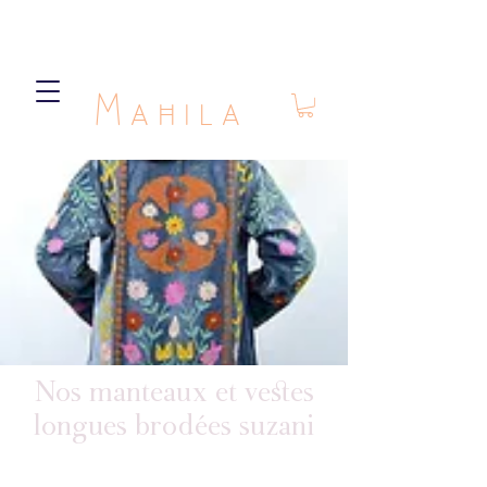
Mahila
Nos manteaux et vestes
longues brodées suzani