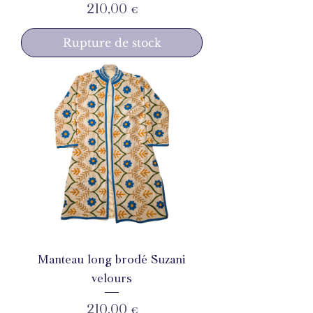
Prix
210,00 €
Rupture de stock
Manteau long brodé Suzani
velours
Prix
210,00 €