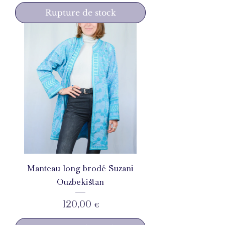
Rupture de stock
Manteau long brodé Suzani
Ouzbekistan
Prix
120,00 €