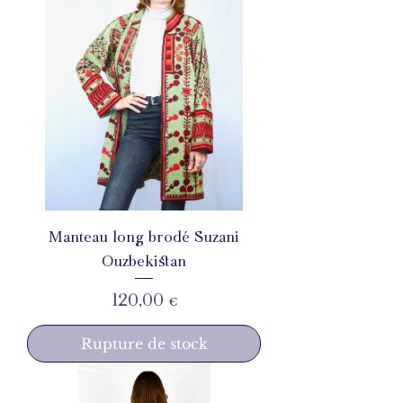
Manteau long brodé Suzani
Ouzbekistan
Prix
120,00 €
Rupture de stock