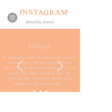
INSTAGRAM
@mahila_france
ÉTHIQUE
L'éthique est au cœur de notre
démarche. Nous travaillons
avec de petites entreprises, et
veillons aux conditions de
travail de tous.tes dans nos
ateliers partenaires.