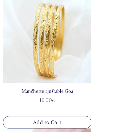
Manchette ajustable Goa
Price
16,00€
Add to Cart