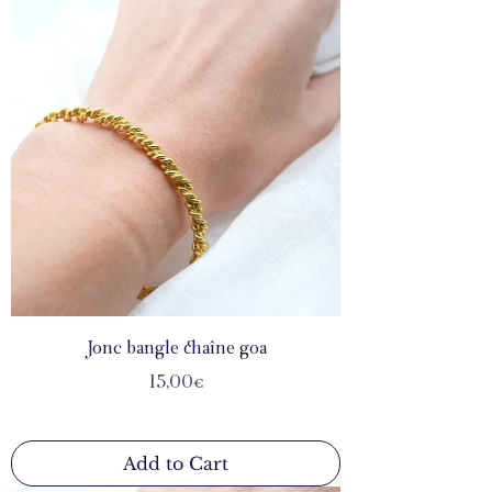
Jonc bangle chaîne goa
Price
15,00€
Add to Cart