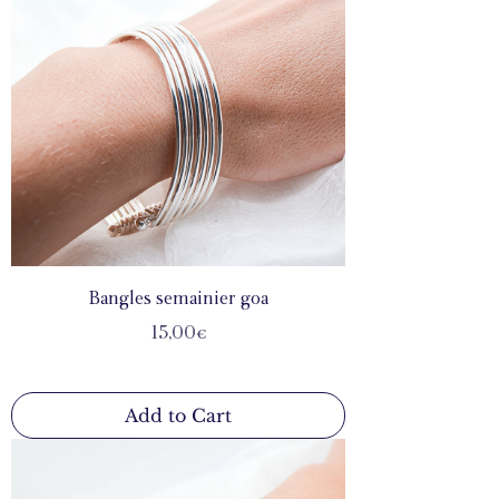
Bangles semainier goa
Price
15,00€
Add to Cart