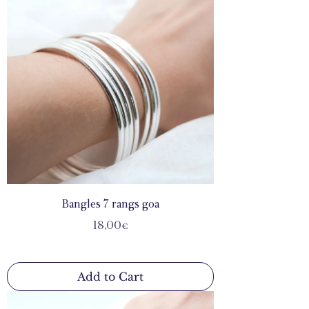
Bangles 7 rangs goa
Price
18,00€
Add to Cart