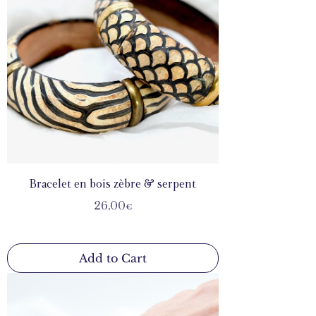
Bracelet en bois zèbre & serpent
Price
26,00€
Add to Cart