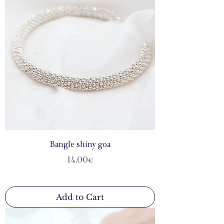
Bangle shiny goa
Price
14,00€
Add to Cart