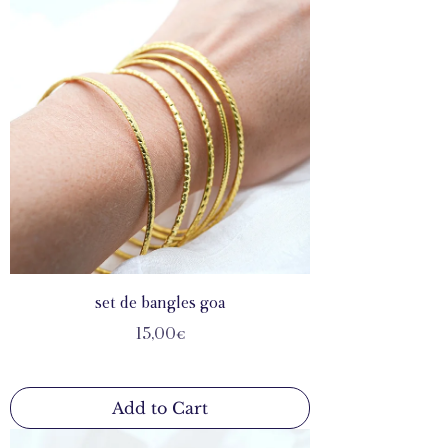
set de bangles goa
Price
15,00€
Add to Cart