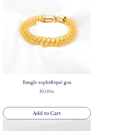
Bangle sophistiqué goa
Price
16,00€
Add to Cart