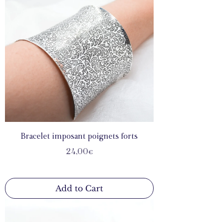
Bracelet imposant poignets forts
Price
24,00€
Add to Cart