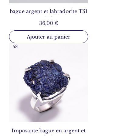
bague argent et labradorite T51
Prix
36,00 €
Ajouter au panier
58
Imposante bague en argent et