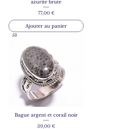
azurite brute
Prix
77,00 €
Ajouter au panier
53
Bague argent et corail noir
Prix
39,00 €