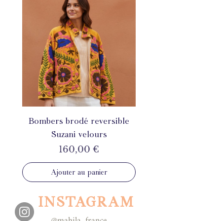
Bombers brodé reversible
Suzani velours
Prix
160,00 €
Ajouter au panier
INSTAGRAM
@mahila_france