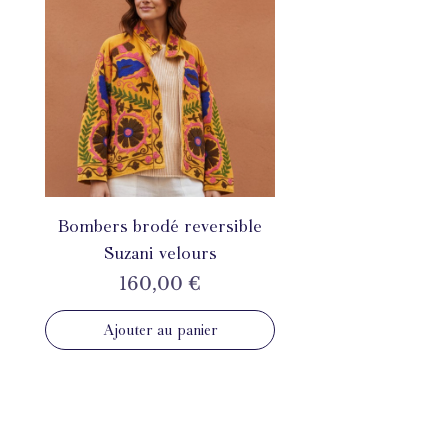
Bombers brodé reversible
Suzani velours
Prix
160,00 €
Ajouter au panier
INSTAGRAM
@mahila_france