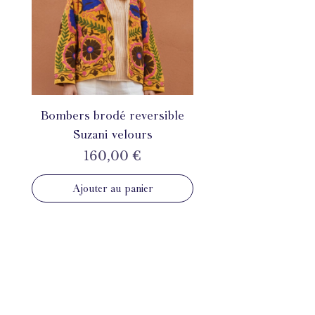
Bombers brodé reversible
Suzani velours
Prix
160,00 €
Ajouter au panier
INSTAGRAM
@mahila_france