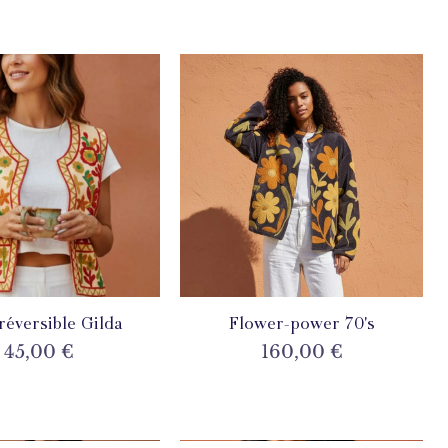
 réversible Gilda
perçu rapide
Flower-power 70's
Aperçu rapide
Prix
Prix
45,00 €
160,00 €