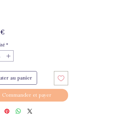
Prix
 €
té
*
uter au panier
Commander et payer