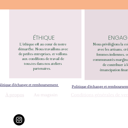
ÉTHIQUE
ENGAG
L'éthique est au cœur de notre
Nous privilégions la co
démarche. Nous travaillons avec
avec les artisans, cr
de petites entreprises, et veillons
femmes indiennes, o
aux conditions de travail de
communautés marginali
tous.tes dans nos ateliers
de contribuer à 
partenaires.
émancipation finan
litique d'échange et remboursement
Politique d'échange et rembourse
À propos
Au magasin
Conditions générales de ve