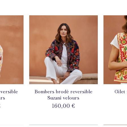
versible
de
Bombers brodé reversible
Aperçu rapide
Gilet
A
urs
Suzani velours
Prix
€
160,00 €