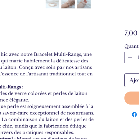
7,00
Quanti
hic avec notre Bracelet Multi-Rangs, une
 qui marie habilement la délicatesse des
du laiton. Conçu avec soin par nos artisans
'essence de l'artisanat traditionnel tout en
Ajo
lti-Rangs :
les de verre colorées et perles de laiton
ance élégante.
e perle est soigneusement assemblée à la
savoir-faire exceptionnel de nos artisans.
:
La combinaison du laiton et des perles de
chic, tandis que la fabrication éthique
nvers des pratiques responsables.
timal :
Monté sur un élastique de haute