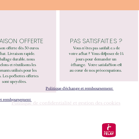
RAISON OFFERTE
PAS SATISFAIT.E.S ?
son offerte dès 50 euros
Vous n'êtes pas satifait.e.s de
hat. Livraison rapide.
votre achat ? Vous disposez de 14
allage durable, nous
jours pour demander un
clons et réutilisons les
échange.
Votre satisfaction est
enants utilisés pour les
au cœur de nos préoccupations.
. Les pochettes offertes
sont upcyclées.
Politique d'échange et remboursement
 et remboursement
Politique de confidentialité et gestion des cookies