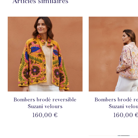
Articles similaires
Bombers brodé reversible
Aperçu rapide
Bombers brodé re
Aperçu rapi
Suzani velours
Suzani velo
Prix
Prix
160,00 €
160,00 