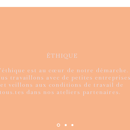
ÉTHIQUE
'éthique est au cœur de notre démarche.
ion limitée
ge kantha
de
de
Mexico velvet - édition limitée
Veste Rani - vintage kantha
Aperçu rapide
Aperçu rapide
Veste Ra
Flo
A
A
us travaillons avec de petites entreprises
agru
fourure et bagru
fou
Prix
€
160,00 €
et veillons aux conditions de travail de
Prix
€
180,00 €
tous.tes dans nos ateliers partenaires.