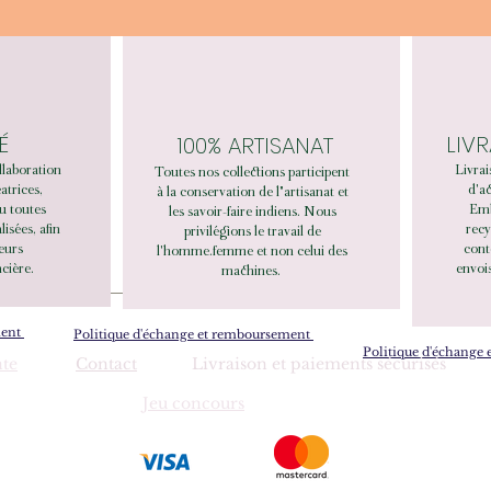
É
LIV
100% ARTISANAT
llaboration
Livrai
Toutes nos collections participent
éatrices,
d'ac
à la conservation de l"artisanat et
u toutes
Emb
les savoir-faire indiens. Nous
sées, afin
recy
privilégions le travail de
leurs
cont
l'homme.femme et non celui des
cière.
envois
machines.
ment
Politique d'échange et remboursement
Politique d'échange
nte
Contact
Livraison et paiements sécurisés
Jeu concours