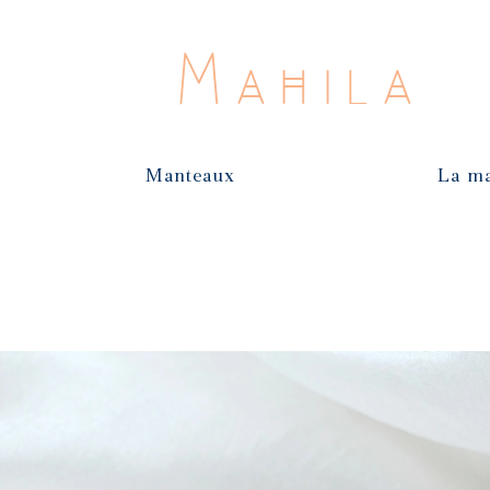
Mahila
Manteaux
La m