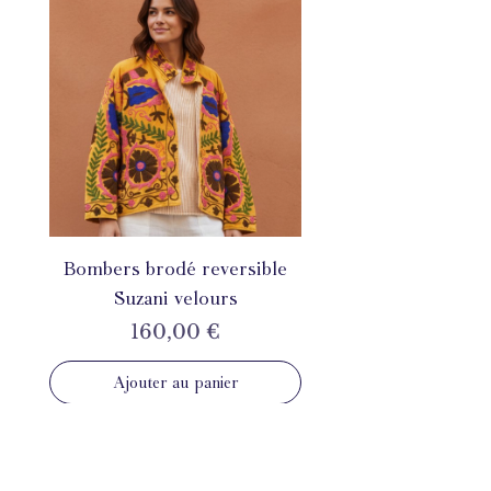
Bombers brodé reversible
Suzani velours
Prix
160,00 €
Ajouter au panier
INSTAGRAM
@mahila_france