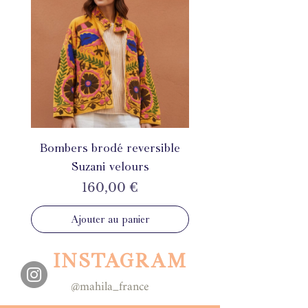
Bombers brodé reversible
Suzani velours
Prix
160,00 €
Ajouter au panier
INSTAGRAM
@mahila_france