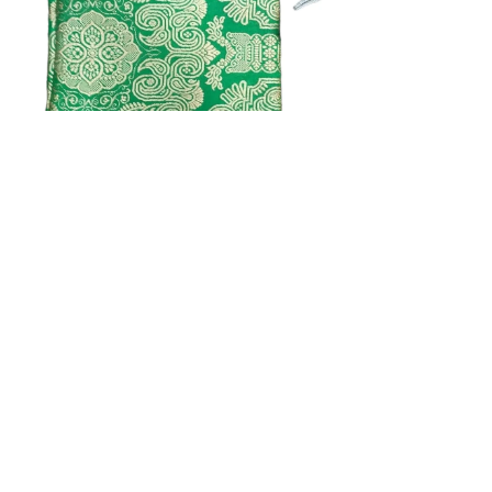
23 oct. 2022
2 min de lecture
Nos pochettes de sari recyclées.
Rencontre avec Bavani.
C'est dans l'une des rues les plus fréquentées
de la capitale que nous avons rencontré