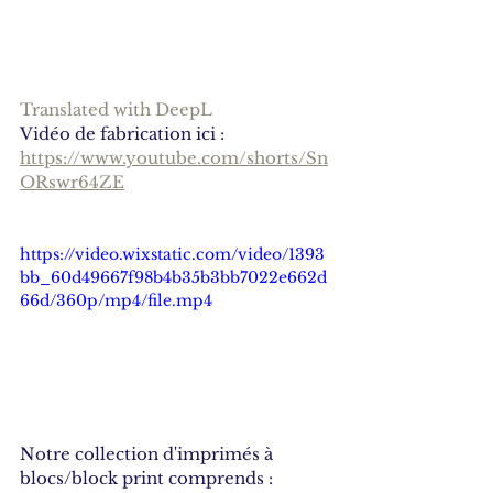
Translated with DeepL
Vidéo de fabrication ici : 
https://www.youtube.com/shorts/Sn
ORswr64ZE
https://video.wixstatic.com/video/1393
bb_60d49667f98b4b35b3bb7022e662d
66d/360p/mp4/file.mp4
Notre collection d'imprimés à 
blocs/block print comprends : 