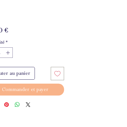
Prix
0 €
té
*
uter au panier
Commander et payer