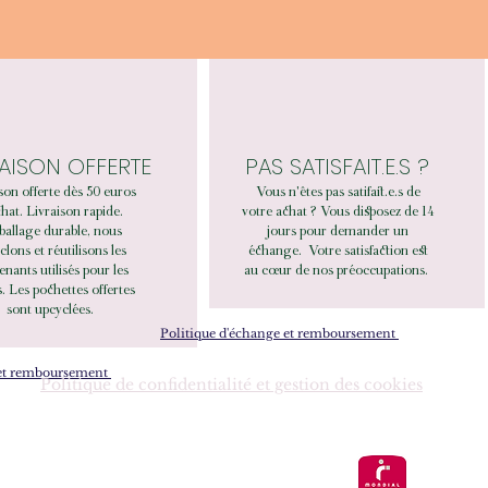
RAISON OFFERTE
PAS SATISFAIT.E.S ?
son offerte dès 50 euros
Vous n'êtes pas satifait.e.s de
hat. Livraison rapide.
votre achat ? Vous disposez de 14
allage durable, nous
jours pour demander un
clons et réutilisons les
échange.
Votre satisfaction est
enants utilisés pour les
au cœur de nos préoccupations.
. Les pochettes offertes
sont upcyclées.
Politique d'échange et remboursement
 et remboursement
Politique de confidentialité et gestion des cookies