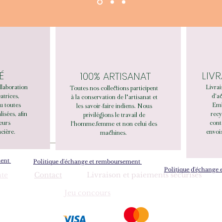
É
LIV
100% ARTISANAT
llaboration
Livrai
Toutes nos collections participent
éatrices,
d'ac
à la conservation de l"artisanat et
u toutes
Emb
les savoir-faire indiens. Nous
sées, afin
recy
privilégions le travail de
leurs
cont
l'homme.femme et non celui des
cière.
envois
machines.
ment
Politique d'échange et remboursement
Politique d'échange
nte
Contact
Livraison et paiements sécurisés
Jeu concours