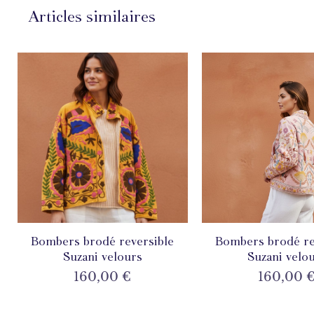
Articles similaires
Bombers brodé reversible
Aperçu rapide
Bombers brodé re
Aperçu rapi
Suzani velours
Suzani velo
Prix
Prix
160,00 €
160,00 