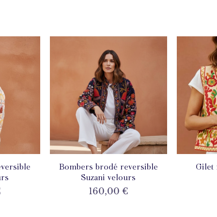
versible
de
Bombers brodé reversible
Aperçu rapide
Gilet
A
urs
Suzani velours
Prix
€
160,00 €