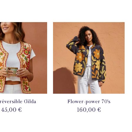
 réversible Gilda
perçu rapide
Flower-power 70's
Aperçu rapide
Prix
Prix
45,00 €
160,00 €