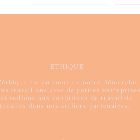
ÉTHIQUE
'éthique est au cœur de notre démarche.
ion limitée
ge kantha
de
de
Mexico velvet - édition limitée
Veste Rani - vintage kantha
Aperçu rapide
Aperçu rapide
Veste Ra
Flo
A
A
us travaillons avec de petites entreprises
agru
fourure et bagru
fou
Prix
€
160,00 €
et veillons aux conditions de travail de
Prix
€
180,00 €
tous.tes dans nos ateliers partenaires.