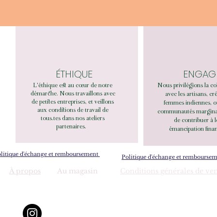
ÉTHIQUE
ENGAG
L'éthique est au cœur de notre
Nous privilégions la co
démarche. Nous travaillons avec
avec les artisans, cr
de petites entreprises, et veillons
femmes indiennes, o
aux conditions de travail de
communautés marginali
tous.tes dans nos ateliers
de contribuer à 
partenaires.
émancipation finan
litique d'échange et remboursement
Politique d'échange et rembourse
À propos
Au magasin
Conditions générales de ve