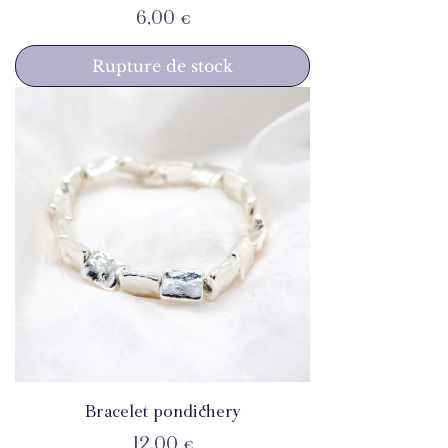
Prix
6,00 €
Rupture de stock
Bracelet pondichery
Prix
12,00 €