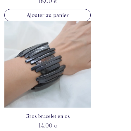
Prix
18,00 €
Ajouter au panier
Gros bracelet en os
Prix
14,00 €