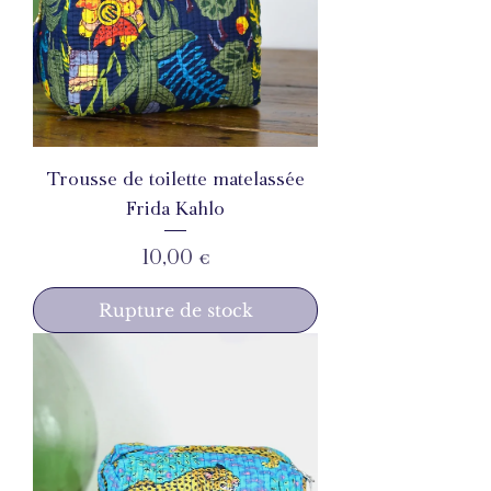
Trousse de toilette matelassée
Frida Kahlo
Prix
10,00 €
Rupture de stock