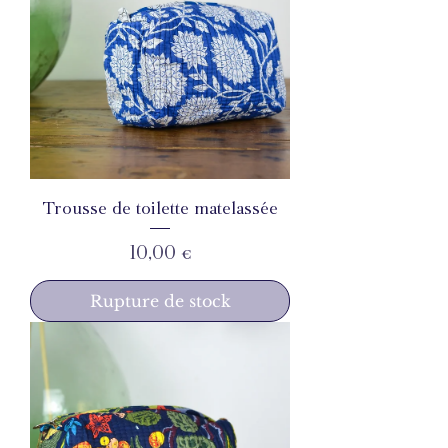
Trousse de toilette matelassée
Prix
10,00 €
Rupture de stock