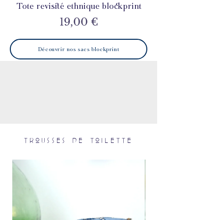
Tote revisité ethnique blockprint
Tote revisité ethn
Prix
19,00 €
Découvrir nos sacs blockprint
trousses de toilette