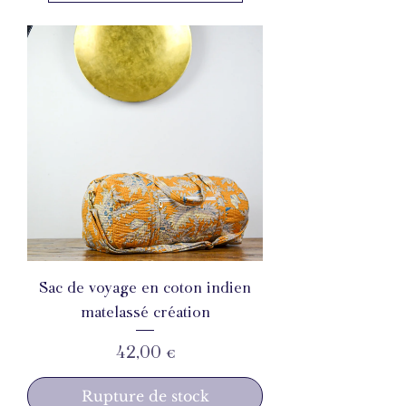
Sac de voyage en coton indien
matelassé création
Prix
42,00 €
Rupture de stock