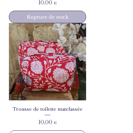
Prix
10,00 €
Rupture de stock
Trousse de toilette matelassée
Prix
10,00 €