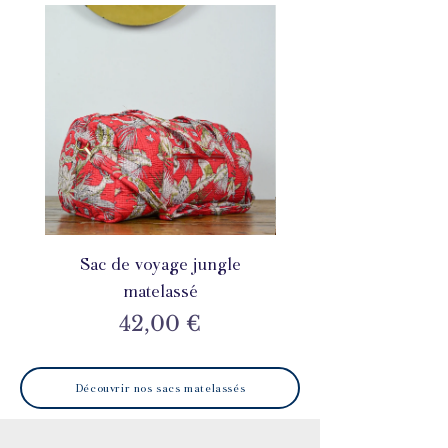
Sac de voyage jungle
Sac de voyage flo
matelassé
Rupture de sto
Prix
42,00 €
Découvrir nos sacs matelassés