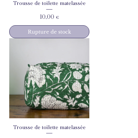
Trousse de toilette matelassée
Prix
10,00 €
Rupture de stock
Trousse de toilette matelassée