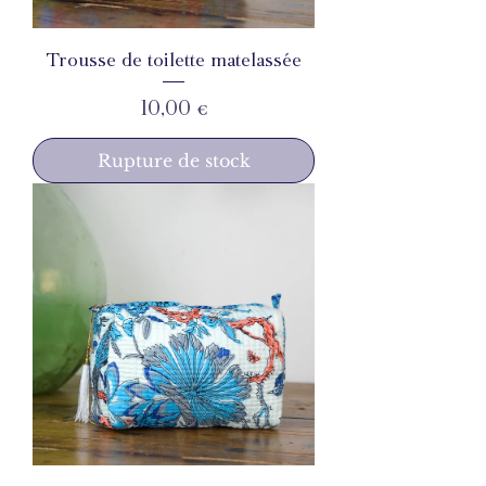
Trousse de toilette matelassée
Prix
10,00 €
Rupture de stock