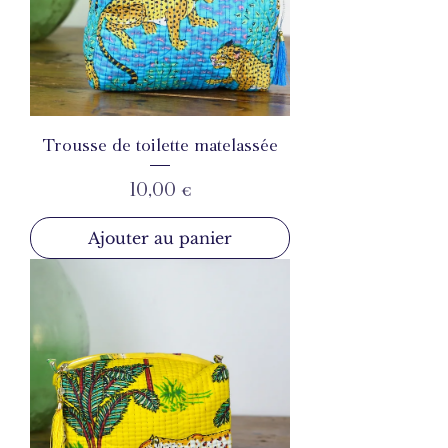
Trousse de toilette matelassée
Prix
10,00 €
Ajouter au panier