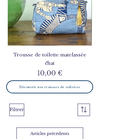
Trousse de toilette matelassée
Trousse de toilet
chat
Prix
10,00 €
Découvrir nos trousses de toilettes
Filtrer
Articles précédents