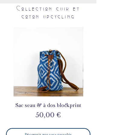
Collection cuir et
coton upcycling
Sac seau & à dos blockprint
Sac seau & à dos blo
Prix
50,00 €
Découvrir nos sacs recyclés