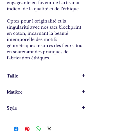
engageante en faveur de l'artisanat
indien, de la qualité et de l'éthique.
Optez pour l'originalité et la
singularité avec nos sacs blockprint
en coton, incarnant la beauté
intemporelle des motifs
géométriques inspirés des fleurs, tout
en soutenant des pratiques de
fabrication éthiques.
Taille
Hauteur : 35 cm
Matière
Longueur : 35 cm
Profondeur : 12 cm
50% coton blockprint
Style
50% jute (doublure)
Cabas, pas de fermeture