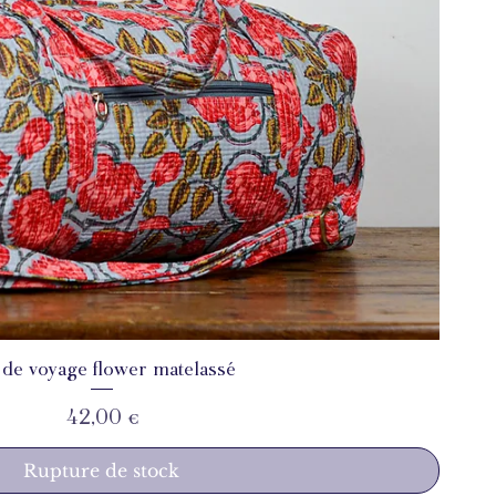
 de voyage flower matelassé
Aperçu rapide
Prix
42,00 €
Rupture de stock