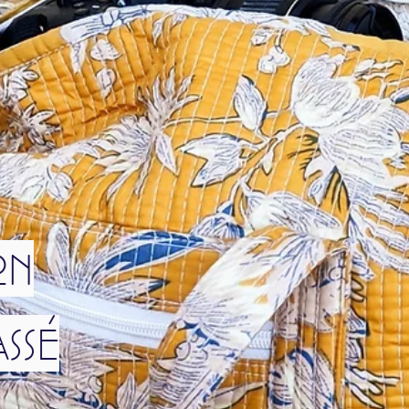
on
ssé