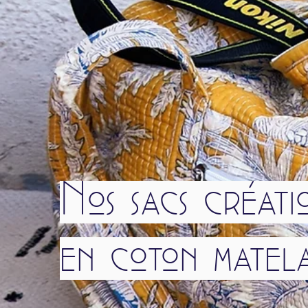
Nos sacs créati
en coton matela