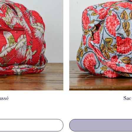
assé
Sac