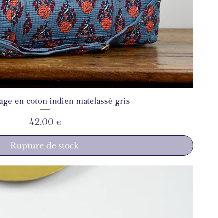
age en coton indien matelassé gris
Aperçu rapide
Prix
42,00 €
Rupture de stock