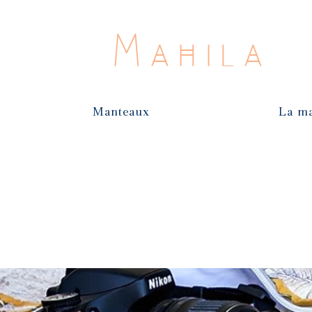
Mahila
Manteaux
La m