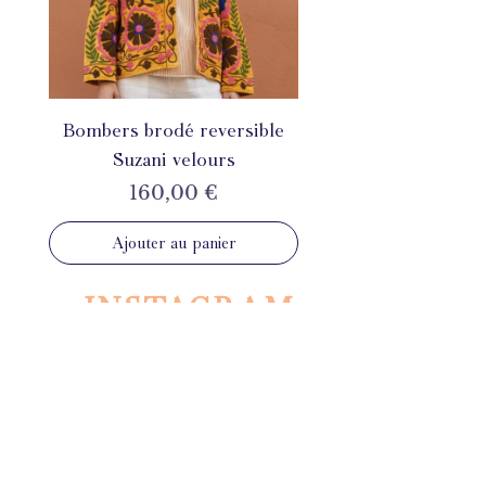
Bombers brodé reversible
Suzani velours
Prix
160,00 €
Ajouter au panier
INSTAGRAM
@mahila_france
ÉTHIQUE