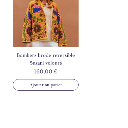
Bombers brodé reversible
Suzani velours
Prix
160,00 €
Ajouter au panier
INSTAGRAM
@mahila_france