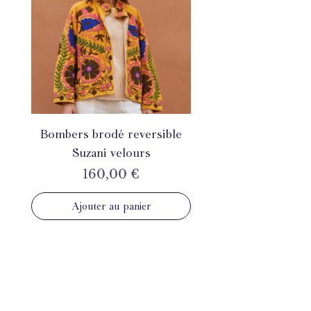
Bombers brodé reversible
Suzani velours
Prix
160,00 €
Ajouter au panier
INSTAGRAM
@mahila_france