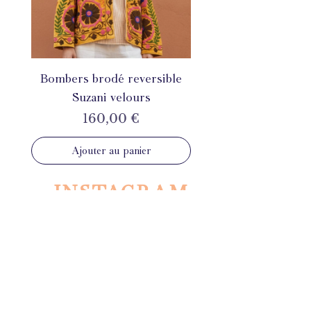
Bombers brodé reversible
Suzani velours
Prix
160,00 €
Ajouter au panier
INSTAGRAM
@mahila_france
ÉTHIQUE