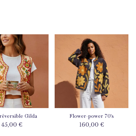
 réversible Gilda
perçu rapide
Flower-power 70's
Aperçu rapide
Prix
Prix
45,00 €
160,00 €