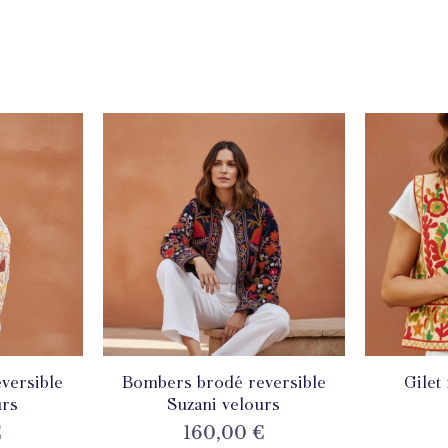
versible
de
Bombers brodé reversible
Aperçu rapide
Gilet
A
urs
Suzani velours
Prix
€
160,00 €