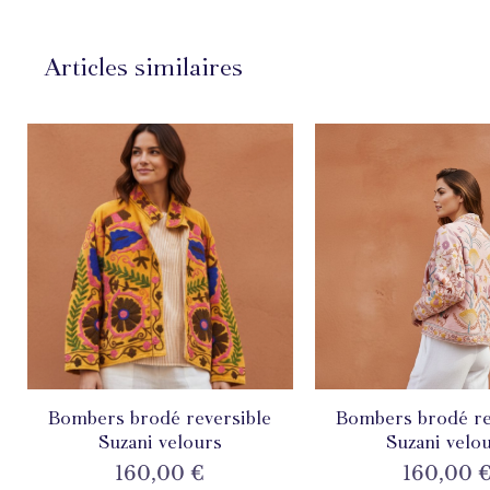
Articles similaires
Bombers brodé reversible
Aperçu rapide
Bombers brodé re
Aperçu rapi
Suzani velours
Suzani velo
Prix
Prix
160,00 €
160,00 