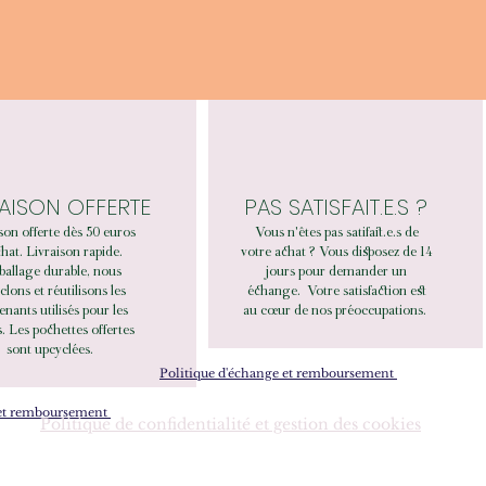
RAISON OFFERTE
PAS SATISFAIT.E.S ?
son offerte dès 50 euros
Vous n'êtes pas satifait.e.s de
hat. Livraison rapide.
votre achat ? Vous disposez de 14
allage durable, nous
jours pour demander un
clons et réutilisons les
échange.
Votre satisfaction est
enants utilisés pour les
au cœur de nos préoccupations.
. Les pochettes offertes
sont upcyclées.
Politique d'échange et remboursement
 et remboursement
Politique de confidentialité et gestion des cookies