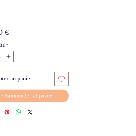
Prix
0 €
té
*
uter au panier
Commander et payer