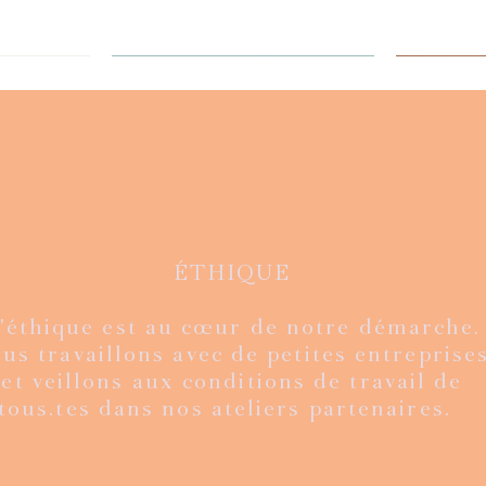
ÉTHIQUE
'éthique est au cœur de notre démarche.
ion limitée
ge kantha
de
de
Mexico velvet - édition limitée
Veste Rani - vintage kantha
Aperçu rapide
Aperçu rapide
Veste Ra
Flo
A
A
us travaillons avec de petites entreprises
agru
fourure et bagru
fou
Prix
€
160,00 €
et veillons aux conditions de travail de
Prix
€
180,00 €
tous.tes dans nos ateliers partenaires.