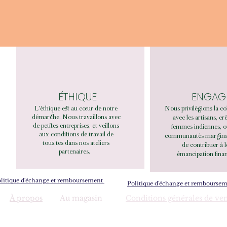
ÉTHIQUE
ENGAG
L'éthique est au cœur de notre
Nous privilégions la co
démarche. Nous travaillons avec
avec les artisans, cr
de petites entreprises, et veillons
femmes indiennes, o
aux conditions de travail de
communautés marginali
tous.tes dans nos ateliers
de contribuer à 
partenaires.
émancipation finan
litique d'échange et remboursement
Politique d'échange et rembourse
À propos
Au magasin
Conditions générales de ve