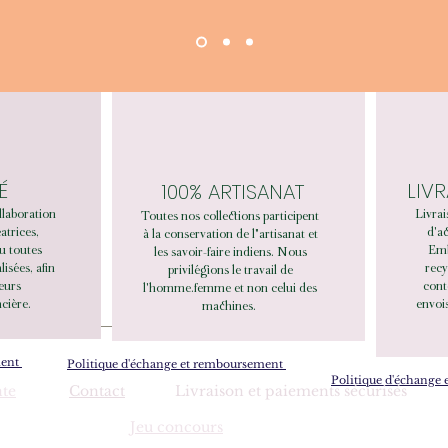
É
LIV
100% ARTISANAT
llaboration
Livrai
Toutes nos collections participent
éatrices,
d'ac
à la conservation de l"artisanat et
u toutes
Emb
les savoir-faire indiens. Nous
sées, afin
recy
privilégions le travail de
leurs
cont
l'homme.femme et non celui des
cière.
envois
machines.
ment
Politique d'échange et remboursement
Politique d'échange
nte
Contact
Livraison et paiements sécurisés
Jeu concours