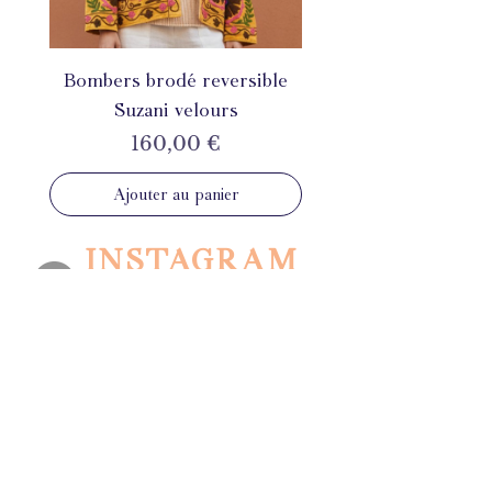
Bombers brodé reversible
Suzani velours
Prix
160,00 €
Ajouter au panier
INSTAGRAM
@mahila_france
ÉTHIQUE
L'éthique est au cœur de notre
démarche. Nous travaillons