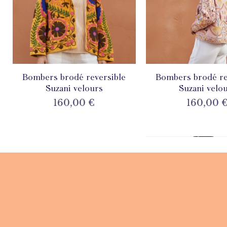
Bombers brodé reversible
Aperçu rapide
Bombers brodé re
Aperçu rapi
Suzani velours
Suzani velo
Prix
Prix
160,00 €
160,00 