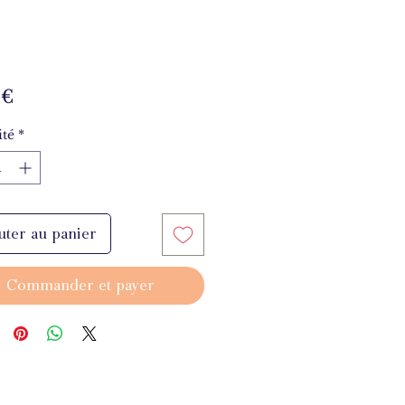
Prix
 €
té
*
uter au panier
Commander et payer