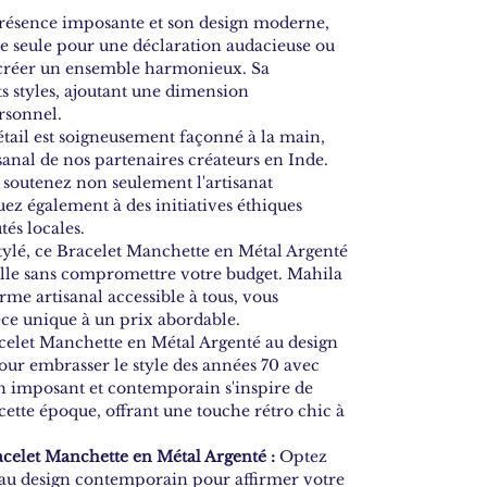
résence imposante et son design moderne,
ée seule pour une déclaration audacieuse ou
r créer un ensemble harmonieux. Sa
ts styles, ajoutant une dimension
rsonnel.
ail est soigneusement façonné à la main,
sanal de nos partenaires créateurs en Inde.
s soutenez non seulement l'artisanat
uez également à des initiatives éthiques
és locales.
stylé, ce Bracelet Manchette en Métal Argenté
lle sans compromettre votre budget. Mahila
rme artisanal accessible à tous, vous
ce unique à un prix abordable.
elet Manchette en Métal Argenté au design
our embrasser le style des années 70 avec
gn imposant et contemporain s'inspire de
cette époque, offrant une touche rétro chic à
acelet Manchette en Métal Argenté :
Optez
 au design contemporain pour affirmer votre