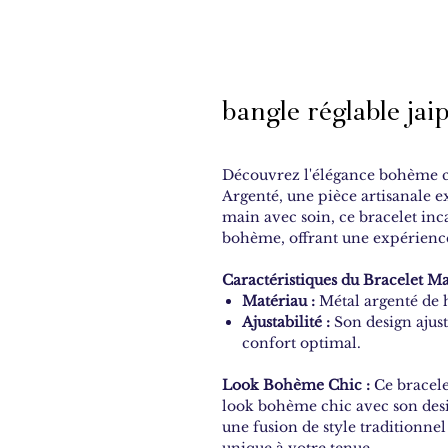
bangle réglable jai
Découvrez l'élégance bohème c
Argenté, une pièce artisanale 
main avec soin, ce bracelet inca
bohème, offrant une expérience
Caractéristiques du Bracelet M
Matériau :
Métal argenté de h
Ajustabilité :
Son design ajusta
confort optimal.
Look Bohème Chic :
Ce bracele
look bohème chic avec son desig
une fusion de style traditionne
unique à votre tenue.