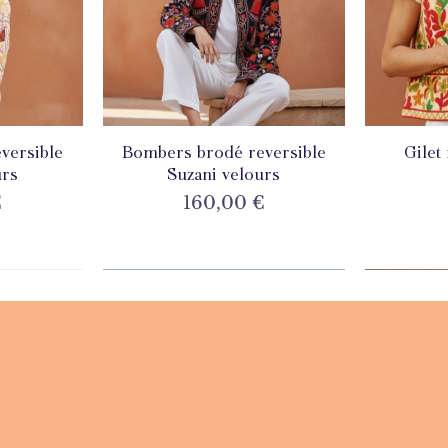
versible
de
Bombers brodé reversible
Aperçu rapide
Gilet
A
urs
Suzani velours
Prix
€
160,00 €