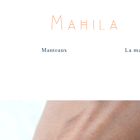
Mahila
Manteaux
La m