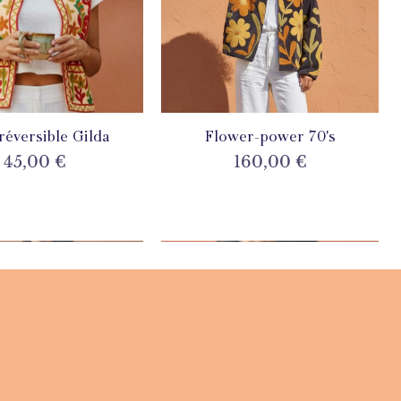
 réversible Gilda
perçu rapide
Flower-power 70's
Aperçu rapide
Prix
Prix
45,00 €
160,00 €