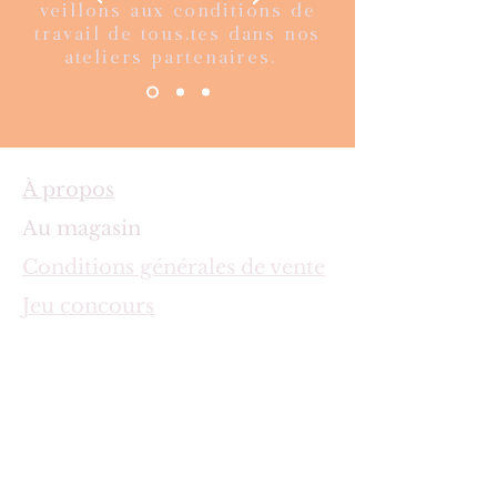
veillons aux conditions de
travail de tous.tes dans nos
ateliers partenaires.
À propos
Au magasin
Conditions générales de vente
Jeu concours
Contact
Livraison et paiements
sécurisés
Politique d'échange et
remboursement