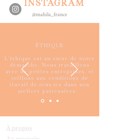
INSTAGRAM
@mahila_france
ÉTHIQUE
L'éthique est au cœur de notre
démarche. Nous travaillons
avec de petites entreprises, et
veillons aux conditions de
travail de tous.tes dans nos
ateliers partenaires.
À propos
Au magasin