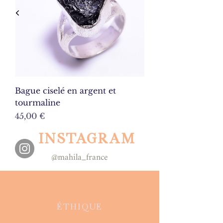
Bague ciselé en argent et
tourmaline
Prix
45,00 €
INSTAGRAM
@mahila_france
ÉTHIQUE