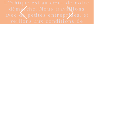
L'éthique est au cœur de notre
démarche. Nous travaillons
avec de petites entreprises, et
veillons aux conditions de
travail de tous.tes dans nos
ateliers partenaires.
À propos
Au magasin
Conditions générales de vente
Jeu concours
Contact
Livraison et paiements
sécurisés