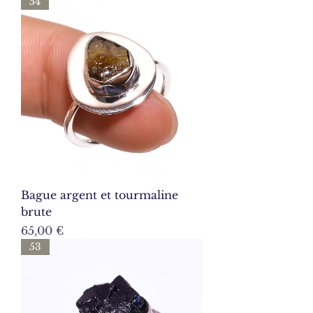
54
Bague argent et tourmaline
brute
Prix
65,00 €
53