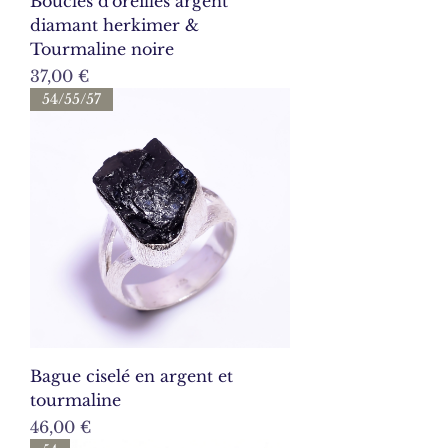
Boucles d'oreilles argent
diamant herkimer &
Tourmaline noire
Prix
37,00 €
54/55/57
Bague ciselé en argent et
tourmaline
Prix
46,00 €