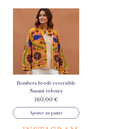
Bombers brodé reversible
Suzani velours
Prix
160,00 €
Ajouter au panier