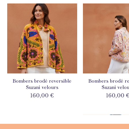
Bombers brodé reversible
Aperçu rapide
Bombers brodé re
Aperçu rapi
Suzani velours
Suzani velo
Prix
Prix
160,00 €
160,00 