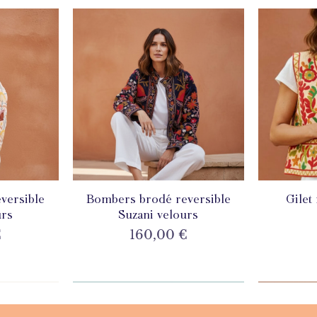
versible
de
Bombers brodé reversible
Aperçu rapide
Gilet
A
urs
Suzani velours
Prix
€
160,00 €