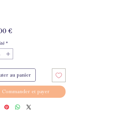
Prix
00 €
té
*
uter au panier
Commander et payer