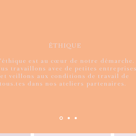
ÉTHIQUE
'éthique est au cœur de notre démarche.
ion limitée
ge kantha
de
de
Mexico velvet - édition limitée
Veste Rani - vintage kantha
Aperçu rapide
Aperçu rapide
Veste Ra
Flo
A
A
us travaillons avec de petites entreprises
agru
fourure et bagru
fou
Prix
€
160,00 €
et veillons aux conditions de travail de
Prix
€
180,00 €
tous.tes dans nos ateliers partenaires.