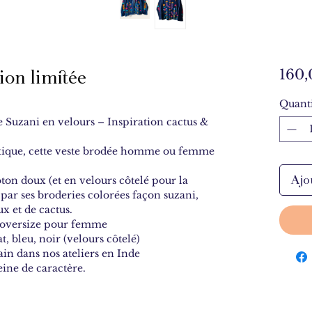
ion limitée
160,
Quanti
e Suzani en velours – Inspiration cactus &
xique, cette veste brodée homme ou femme
Ajo
ton doux (et en velours côtelé pour la
e par ses broderies colorées façon suzani,
ux et de cactus.
 oversize pour femme
, bleu, noir (velours côtelé)
main dans nos ateliers en Inde
eine de caractère.