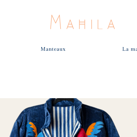
Mahila
Manteaux
La m