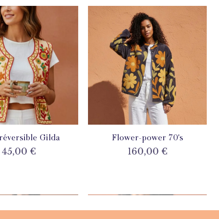
 réversible Gilda
perçu rapide
Flower-power 70's
Aperçu rapide
Prix
Prix
45,00 €
160,00 €