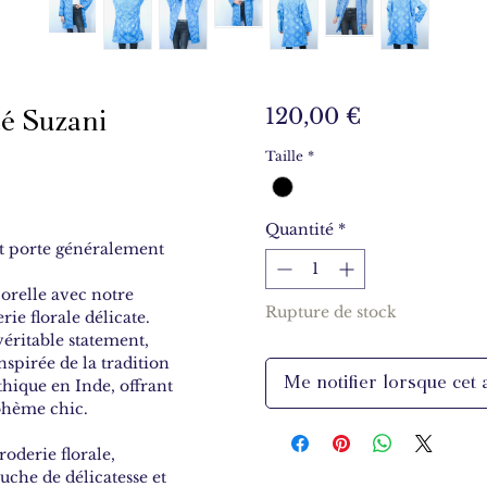
é Suzani
Prix
120,00 €
Taille
*
Quantité
*
t porte généralement
orelle avec notre
Rupture de stock
ie florale délicate.
éritable statement,
nspirée de la tradition
Me notifier lorsque cet a
hique en Inde, offrant
bohème chic.
roderie florale,
ouche de délicatesse et