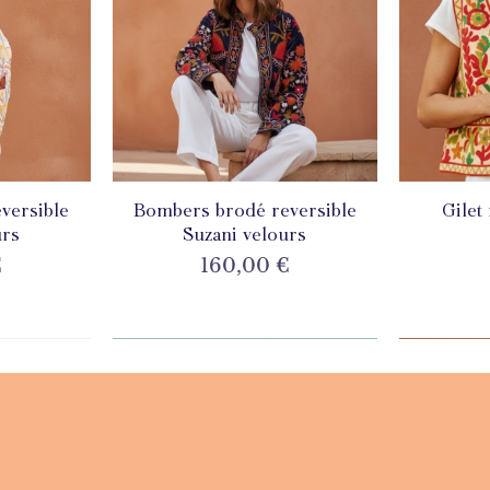
versible
de
Bombers brodé reversible
Aperçu rapide
Gilet
A
urs
Suzani velours
Prix
€
160,00 €