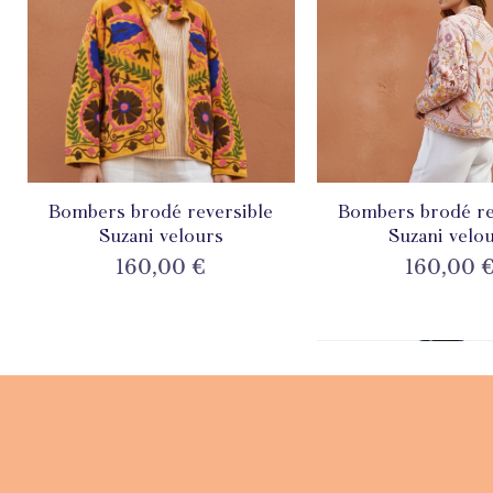
Bombers brodé reversible
Aperçu rapide
Bombers brodé re
Aperçu rapi
Suzani velours
Suzani velo
Prix
Prix
160,00 €
160,00 