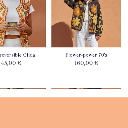
 réversible Gilda
perçu rapide
Flower-power 70's
Aperçu rapide
Prix
Prix
45,00 €
160,00 €