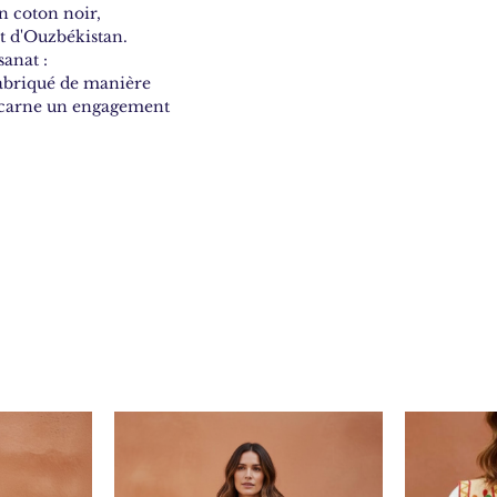
n coton noir,
at d'Ouzbékistan.
sanat :
Fabriqué de manière
ncarne un engagement