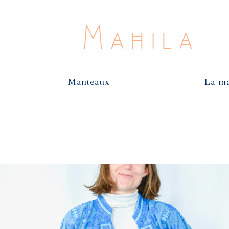
Mahila
Manteaux
La m