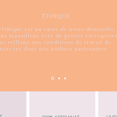
ÉTHIQUE
'éthique est au cœur de notre démarche.
ion limitée
ge kantha
de
de
Mexico velvet - édition limitée
Veste Rani - vintage kantha
Aperçu rapide
Aperçu rapide
Veste Ra
Flo
A
A
us travaillons avec de petites entreprises
agru
fourure et bagru
fou
Prix
€
160,00 €
et veillons aux conditions de travail de
Prix
€
180,00 €
tous.tes dans nos ateliers partenaires.