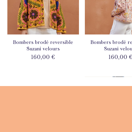
Bombers brodé reversible
Aperçu rapide
Bombers brodé re
Aperçu rapi
Suzani velours
Suzani velo
Prix
Prix
160,00 €
160,00 