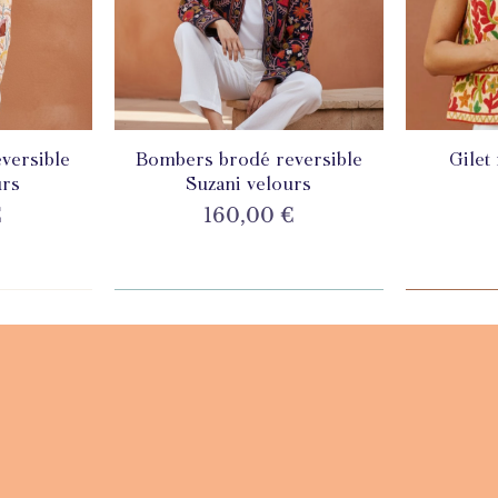
versible
de
Bombers brodé reversible
Aperçu rapide
Gilet
A
urs
Suzani velours
Prix
€
160,00 €