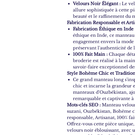
Velours Noir Élégant :
Le vel
allure sophistiquée à cette pi
beauté et le raffinement du 
Fabrication Responsable et Arti
Fabrication Éthique en Inde 
éthique en Inde, ce manteau
engagement envers la mode 
préservant l'authenticité de l
100% Fait Main :
Chaque détai
broderie est réalisé à la ma
savoir-faire exceptionnel des
Style Bohème Chic et Tradition
Ce grand manteau long s'ins
chic et incarne la grandeur e
manteaux d'Ouzbékistan, ajo
remarquable et captivante à 
Mots-clés SEO :
Manteau velour
suzani, Ouzbékistan, Bohème 
responsable, Artisanat, 100% fai
Offrez-vous cette pièce unique
velours noir éblouissant, avec 