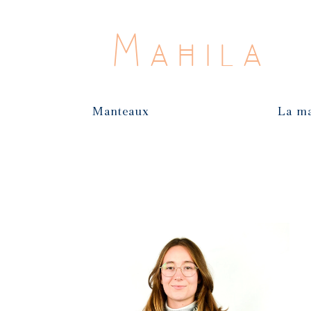
Mahila
Manteaux
La m