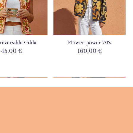
 réversible Gilda
perçu rapide
Flower-power 70's
Aperçu rapide
Prix
Prix
45,00 €
160,00 €