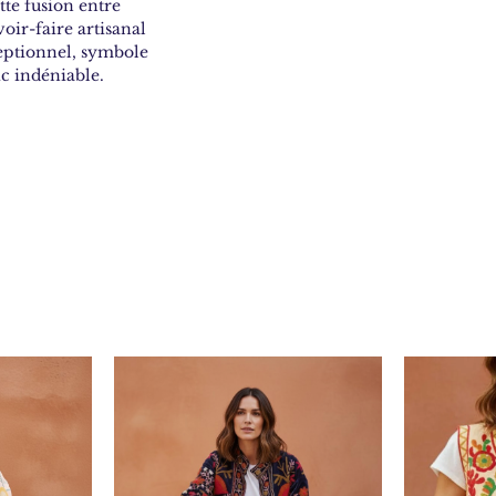
te fusion entre
voir-faire artisanal
eptionnel, symbole
ic indéniable.