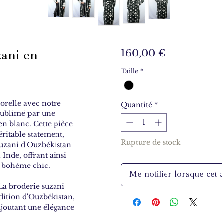
ani en
Prix
160,00 €
Taille
*
orelle avec notre
Quantité
*
sublimé par une
en blanc. Cette pièce
ritable statement,
Rupture de stock
 suzani d'Ouzbékistan
Inde, offrant ainsi
s bohème chic.
Me notifier lorsque cet a
a broderie suzani
dition d'Ouzbékistan,
ajoutant une élégance