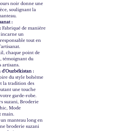
ours noir donne une
èce, soulignant la
manteau.
sanat :
:
Fabriqué de manière
 incarne un
responsable tout en
'artisanat.
l, chaque point de
in, témoignant du
 artisans.
 d'Ouzbékistan :
pire du style bohème
t la tradition des
utant une touche
votre garde-robe.
s suzani, Broderie
chic, Mode
t main.
, un manteau long en
une broderie suzani