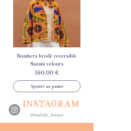
Bombers brodé reversible
Suzani velours
Prix
160,00 €
Ajouter au panier
INSTAGRAM
@mahila_france