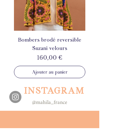
Bombers brodé reversible
Suzani velours
Prix
160,00 €
Ajouter au panier
INSTAGRAM
@mahila_france
ÉTHIQUE