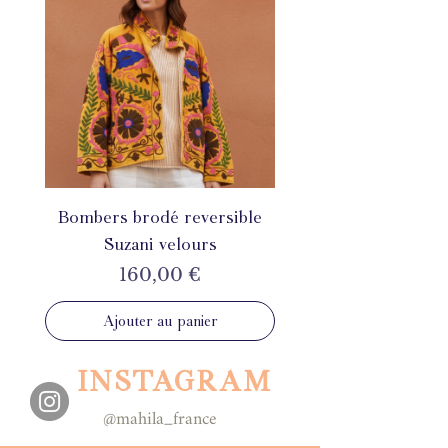
Bombers brodé reversible
Suzani velours
Prix
160,00 €
Ajouter au panier
INSTAGRAM
@mahila_france