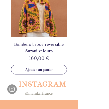
Bombers brodé reversible
Suzani velours
Prix
160,00 €
Ajouter au panier
INSTAGRAM
@mahila_france