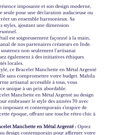
résence imposante et son design moderne,
ée seule pour une déclaration audacieuse ou
r créer un ensemble harmonieux. Sa
ts styles, ajoutant une dimension
rsonnel.
ail est soigneusement façonné à la main,
sanal de nos partenaires créateurs en Inde.
s soutenez non seulement l'artisanat
uez également à des initiatives éthiques
és locales.
stylé, ce Bracelet Manchette en Métal Argenté
lle sans compromettre votre budget. Mahila
rme artisanal accessible à tous, vous
ce unique à un prix abordable.
elet Manchette en Métal Argenté au design
our embrasser le style des années 70 avec
gn imposant et contemporain s'inspire de
cette époque, offrant une touche rétro chic à
acelet Manchette en Métal Argenté :
Optez
 au design contemporain pour affirmer votre