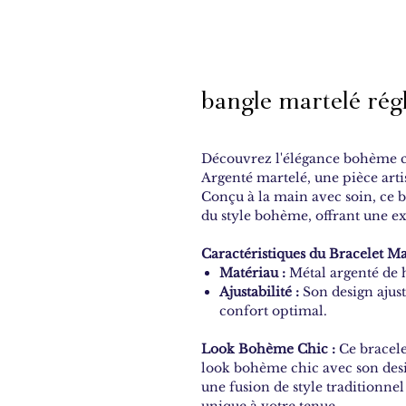
bangle martelé régl
Découvrez l'élégance bohème c
Argenté martelé, une pièce art
Conçu à la main avec soin, ce b
du style bohème, offrant une e
Caractéristiques du Bracelet M
Matériau :
Métal argenté de h
Ajustabilité :
Son design ajusta
confort optimal.
Look Bohème Chic :
Ce bracele
look bohème chic avec son desig
une fusion de style traditionne
unique à votre tenue.