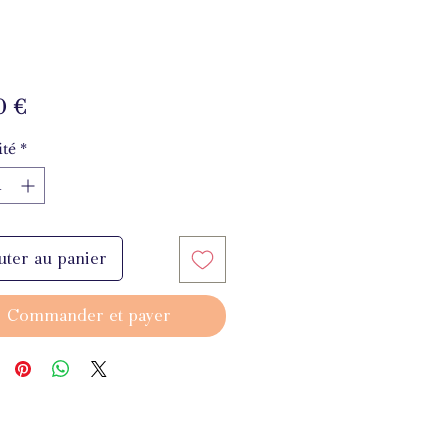
Prix
0 €
té
*
uter au panier
Commander et payer