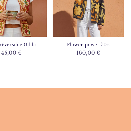
 réversible Gilda
perçu rapide
Flower-power 70's
Aperçu rapide
Prix
Prix
45,00 €
160,00 €