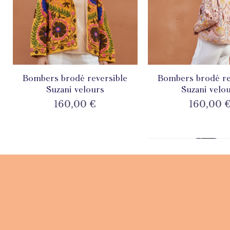
Bombers brodé reversible
Aperçu rapide
Bombers brodé re
Aperçu rapi
Suzani velours
Suzani velo
Prix
Prix
160,00 €
160,00 