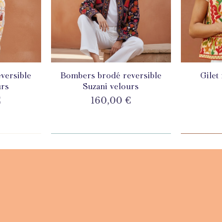
versible
de
Bombers brodé reversible
Aperçu rapide
Gilet
A
urs
Suzani velours
Prix
€
160,00 €