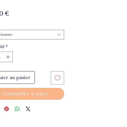
Prix
0 €
tionner
té
*
uter au panier
Commander et payer