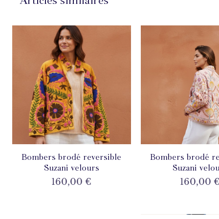
Articles similaires
Bombers brodé reversible
Aperçu rapide
Bombers brodé re
Aperçu rapi
Suzani velours
Suzani velo
Prix
Prix
160,00 €
160,00 