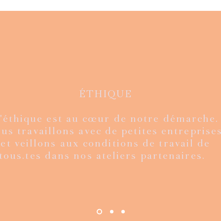
ÉTHIQUE
'éthique est au cœur de notre démarche.
ion limitée
ge kantha
de
de
Mexico velvet - édition limitée
Veste Rani - vintage kantha
Aperçu rapide
Aperçu rapide
Veste Ra
Flo
A
A
us travaillons avec de petites entreprises
agru
fourure et bagru
fou
Prix
€
160,00 €
et veillons aux conditions de travail de
Prix
€
180,00 €
tous.tes dans nos ateliers partenaires.