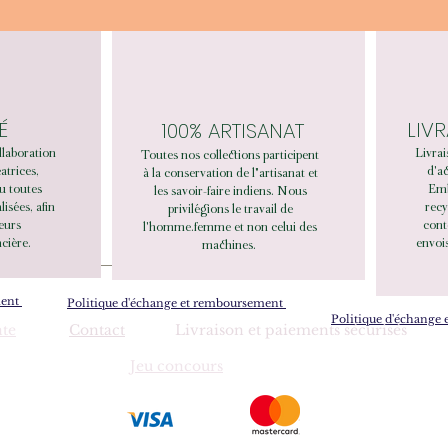
É
LIV
100% ARTISANAT
llaboration
Livrai
Toutes nos collections participent
éatrices,
d'ac
à la conservation de l"artisanat et
u toutes
Emb
les savoir-faire indiens. Nous
sées, afin
recy
privilégions le travail de
leurs
cont
l'homme.femme et non celui des
cière.
envois
machines.
ment
Politique d'échange et remboursement
Politique d'échange
nte
Contact
Livraison et paiements sécurisés
Jeu concours