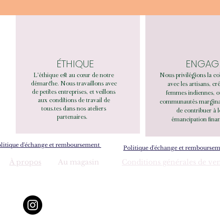
ÉTHIQUE
ENGAG
L'éthique est au cœur de notre
Nous privilégions la co
démarche. Nous travaillons avec
avec les artisans, cr
de petites entreprises, et veillons
femmes indiennes, o
aux conditions de travail de
communautés marginali
tous.tes dans nos ateliers
de contribuer à 
partenaires.
émancipation finan
litique d'échange et remboursement
Politique d'échange et rembourse
À propos
Au magasin
Conditions générales de ve