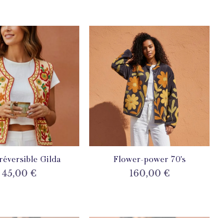
 réversible Gilda
perçu rapide
Flower-power 70's
Aperçu rapide
Prix
Prix
45,00 €
160,00 €