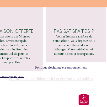
RAISON OFFERTE
PAS SATISFAIT.E.S ?
son offerte dès 50 euros
Vous n'êtes pas satifait.e.s de
hat. Livraison rapide.
votre achat ? Vous disposez de 14
allage durable, nous
jours pour demander un
clons et réutilisons les
échange.
Votre satisfaction est
enants utilisés pour les
au cœur de nos préoccupations.
. Les pochettes offertes
sont upcyclées.
Politique d'échange et remboursement
 et remboursement
Politique de confidentialité et gestion des cookies