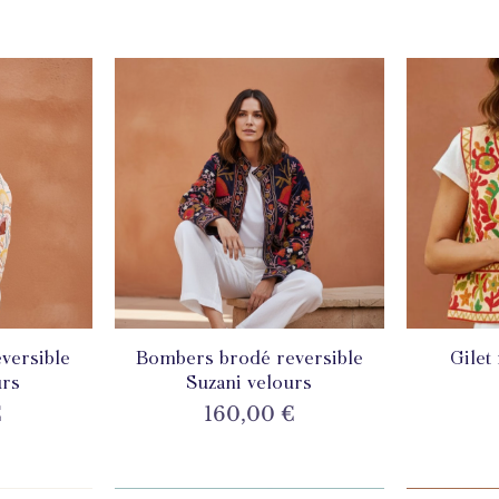
versible
de
Bombers brodé reversible
Aperçu rapide
Gilet
A
urs
Suzani velours
Prix
€
160,00 €