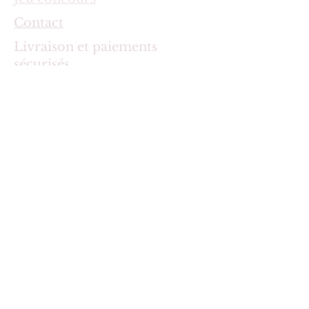
Contact
Livraison et paiements
sécurisés
Politique d'échange et
remboursement
Politique de confidentialité et
gestion des cookies
©2022 MAHILA-FRANCE.COM