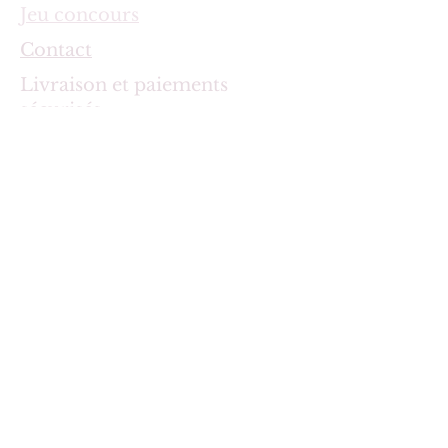
Jeu concours
Contact
Livraison et paiements
sécurisés
Politique d'échange et
remboursement
Politique de confidentialité et
gestion des cookies