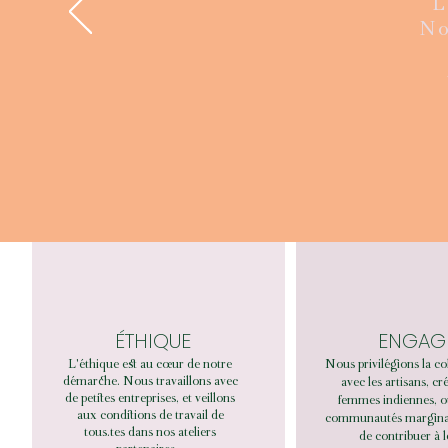
L
No
ÉTHIQUE
ENGAG
L'éthique est au cœur de notre
Nous privilégions la co
démarche. Nous travaillons avec
avec les artisans, cr
de petites entreprises, et veillons
femmes indiennes, o
aux conditions de travail de
communautés marginali
tous.tes dans nos ateliers
de contribuer à 