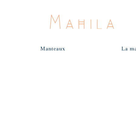
Mahila
Manteaux
La m