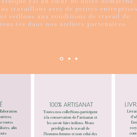
'éthique est au cœur de notre démarche.
us travaillons avec de petites entreprises
et veillons aux conditions de travail de
tous.tes dans nos ateliers partenaires.
É
LIV
100% ARTISANAT
llaboration
Livrai
Toutes nos collections participent
éatrices,
d'ac
à la conservation de l"artisanat et
u toutes
Emb
les savoir-faire indiens. Nous
sées, afin
recy
privilégions le travail de
leurs
cont
l'homme.femme et non celui des