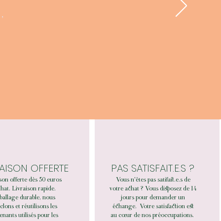
,
RAISON OFFERTE
PAS SATISFAIT.E.S ?
son offerte dès 50 euros
Vous n'êtes pas satifait.e.s de
hat. Livraison rapide.
votre achat ? Vous disposez de 14
allage durable, nous
jours pour demander un
clons et réutilisons les
échange.
Votre satisfaction est
enants utilisés pour les
au cœur de nos préoccupations.