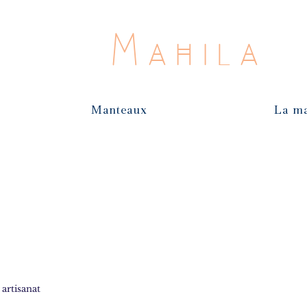
Mahila
Manteaux
La m
artisanat